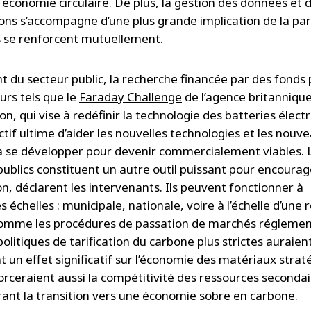
 économie circulaire. De plus, la gestion des données et 
ons s’accompagne d’une plus grande implication de la par
ils se renforcent mutuellement.
nt du secteur public, la recherche financée par des fonds 
urs tels que le
Faraday Challenge
de l’agence britanniqu
on, qui vise à redéfinir la technologie des batteries électr
tif ultime d’aider les nouvelles technologies et les nouv
 se développer pour devenir commercialement viables. 
ublics constituent un autre outil puissant pour encourag
on, déclarent les intervenants. Ils peuvent fonctionner à
s échelles : municipale, nationale, voire à l’échelle d’une 
omme les procédures de passation de marchés réglemen
politiques de tarification du carbone plus strictes auraien
 un effet significatif sur l’économie des matériaux strat
forceraient aussi la compétitivité des ressources secondai
rant la transition vers une économie sobre en carbone.