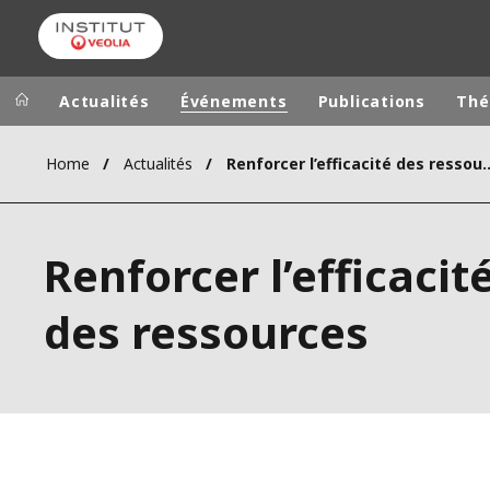
Actualités
Événements
Publications
Thé
Home
Actualités
Renforcer l’efficacit
Groupe Veolia
Dans le 
AFRIQUE ET 
VEOLIA.COM
Renforcer l’efficacit
AMÉRIQUE D
CAMPUS
AMÉRIQUE LA
des ressources
FONDATION
INSTITUT