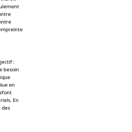
eulement
ontre
 entre
’empreinte
ectif :
le besoin
nique
olue en
sfont
riels. En
r des