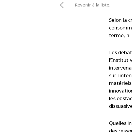
Revenir à la liste.
Selon la c
consommen
terme, ni 
Les débat
l’Institut
intervena
sur l’int
matériels 
innovatio
les obsta
dissuasiv
Quelles i
des resso