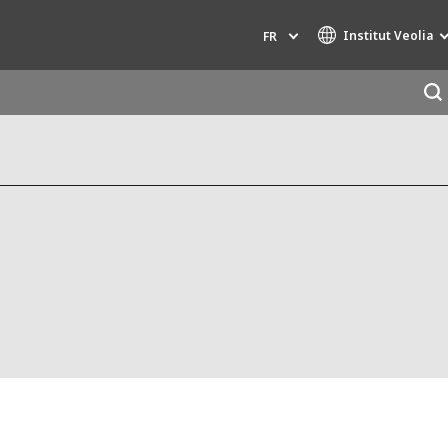
Institut Veolia
FR
Marques de spécialité
AIR QUALITY
INGÉNIERIE & CONSEIL
HAZARDOUS WASTE EUROPE
INDUSTRIES GLOBAL SOLUTIONS
NUCLEAR SOLUTIONS
OFIS
SEDE BENELUX
VEOLIA AGRICULTURE