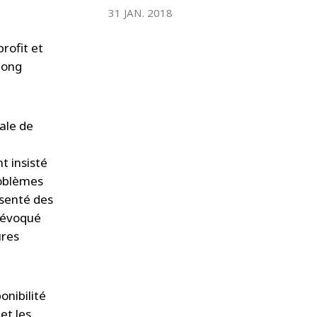
WATER TECHNOLOGIES
31 JAN. 2018
profit et
long
ale de
t insisté
roblèmes
ésenté des
 évoqué
ures
onibilité
et les