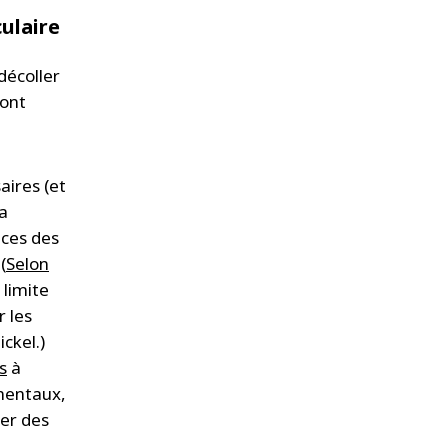
ulaire
décoller
 ont
aires (et
la
ces des
(
Selon
 limite
r les
ickel.)
s
à
mentaux,
ier des