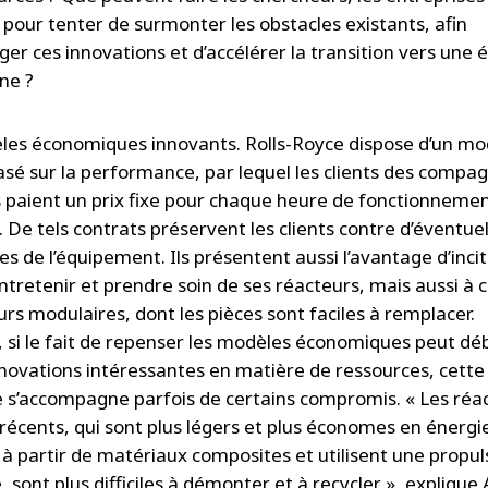
 pour tenter de surmonter les obstacles existants, afin
ger ces innovations et d’accélérer la transition vers une
ne ?
es économiques innovants. Rolls-Royce dispose d’un mo
asé sur la performance, par lequel les clients des compa
 paient un prix fixe pour chaque heure de fonctionneme
 De tels contrats préservent les clients contre d’éventuel
es de l’équipement. Ils présentent aussi l’avantage d’incit
ntretenir et prendre soin de ses réacteurs, mais aussi à 
rs modulaires, dont les pièces sont faciles à remplacer.
, si le fait de repenser les modèles économiques peut d
nnovations intéressantes en matière de ressources, cette
s’accompagne parfois de certains compromis. « Les réac
 récents, qui sont plus légers et plus économes en énergie
 à partir de matériaux composites et utilisent une propul
, sont plus difficiles à démonter et à recycler », expliqu