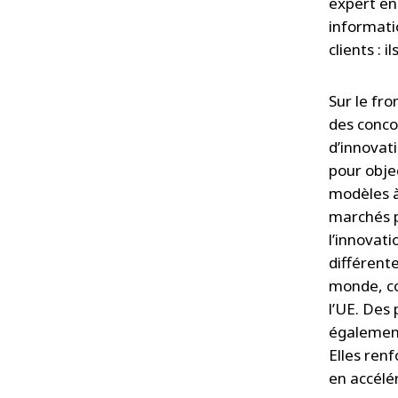
expert en
informati
clients : 
Sur le fro
des conco
d’innovati
pour objec
modèles à
marchés p
l’innovati
différente
monde, c
l’UE. Des 
également
Elles ren
en accélé