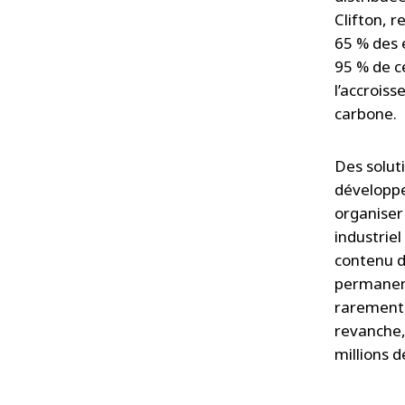
Clifton, 
65 % des 
95 % de ce
l’accroiss
carbone.
Des solut
développe
organiser
industrie
contenu d
permanenc
rarement l
revanche, 
millions 