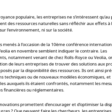
royance populaire, les entreprises ne s’intéressent qu’au 
t des ressources naturelles sans réfléchir aux effets à 
sur l’environnement, ni sur la société.
s menés à l’occasion de la 10ème conférence internation
 Veolia en novembre semblent indiquer le contraire. Les
nts, notamment venant de chez Rolls-Royce ou Veolia, on
ention de leurs entreprises de trouver des solutions aux p
posés par la disponibilité des ressources. Ils ont ainsi pr
ns techniques ou de nouveaux modèles économiques, et
cles auxquels ils étaient confrontés, notamment les mes
es financières ou réglementaires.
nnovations promettent d’encourager et d’optimiser la disp
urces ? Que peuvent faire les chercheurs, les entreprises 