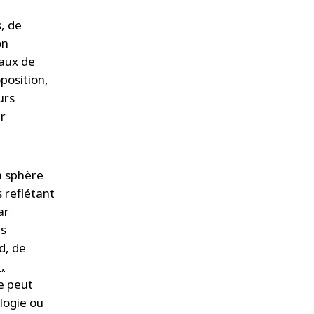
s, de
on
iaux de
position,
urs
ir
a sphère
s reflétant
ar
es
d, de
,
ne peut
logie ou