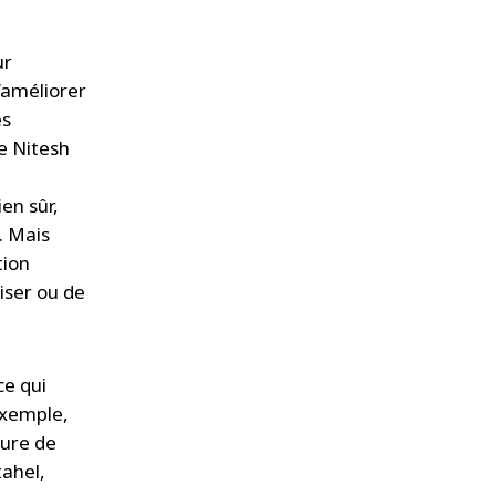
ur
d’améliorer
es
e Nitesh
en sûr,
. Mais
tion
iser ou de
ce qui
exemple,
sure de
tahel,