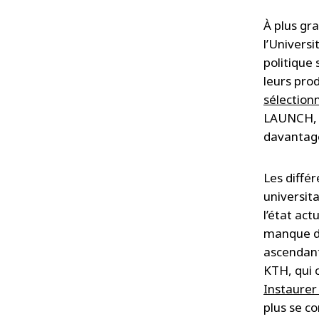
À plus gra
l’Univers
politique
leurs prod
sélectio
LAUNCH, de
davantage 
Les diffé
universita
l’état act
manque d’
ascendant
KTH, qui
Instaurer
plus se c