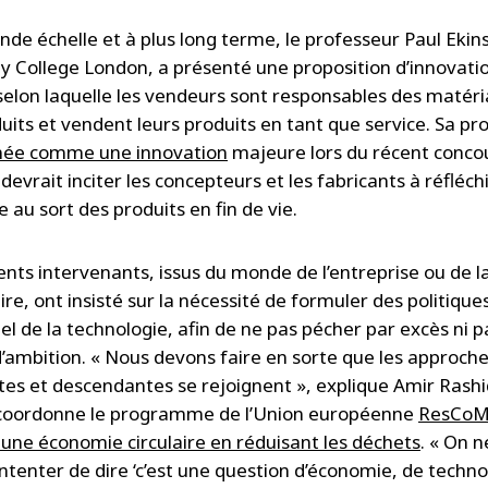
nde échelle et à plus long terme, le professeur Paul Ekin
ity College London, a présenté une proposition d’innovati
 selon laquelle les vendeurs sont responsables des matér
uits et vendent leurs produits en tant que service. Sa pro
nnée comme une innovation
majeure lors du récent conco
vrait inciter les concepteurs et les fabricants à réfléch
au sort des produits en fin de vie.
rents intervenants, issus du monde de l’entreprise ou de l
ire, ont insisté sur la nécessité de formuler des politique
uel de la technologie, afin de ne pas pécher par excès ni p
ambition. « Nous devons faire en sorte que les approch
es et descendantes se rejoignent », explique Amir Rashi
 coordonne le programme de l’Union européenne
ResCoM
 une économie circulaire en réduisant les déchets
. « On 
ontenter de dire ‘c’est une question d’économie, de techno