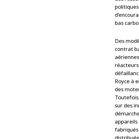
politiques
d’encoura
bas carbo
Des modèl
contrat b
aériennes
réacteurs.
défaillanc
Royce à e
des moteu
Toutefois
sur des i
démarche 
appareils
fabriqués
distribuée