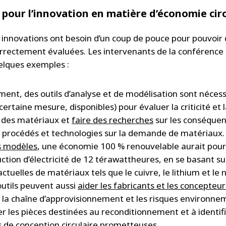
 pour l’innovation en matière d’économie circ
 innovations ont besoin d’un coup de pouce pour pouvoir 
orrectement évaluées. Les intervenants de la conférence
elques exemples :
ent, des outils d’analyse et de modélisation sont nécess
ertaine mesure, disponibles) pour évaluer la criticité et 
é des matériaux et
faire des recherches
sur les conséquen
procédés et technologies sur la demande de matériaux. 
es modèles
, une économie 100 % renouvelable aurait pour
ction d’électricité de 12 térawattheures, en se basant su
ctuelles de matériaux tels que le cuivre, le lithium et le n
outils peuvent aussi
aider les fabricants et les concepteur
la chaîne d’approvisionnement et les risques environne
er les pièces destinées au reconditionnement et à identif
s de conception circulaire prometteuses.