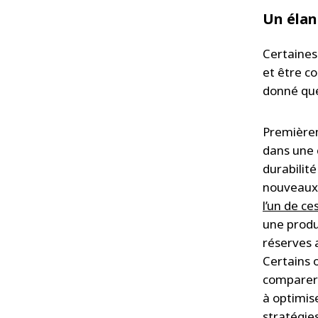
Un élan
Certaines
et être c
donné qu
Premièrem
dans une c
durabilit
nouveaux 
l’un de c
une produ
réserves a
Certains 
comparer 
à optimis
stratégie