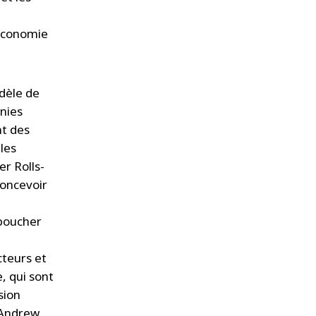
 économie
dèle de
gnies
nt des
les
er Rolls-
concevoir
éboucher
teurs et
, qui sont
sion
e Andrew