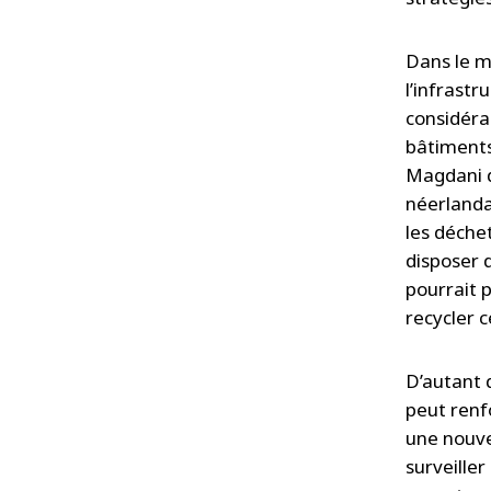
Dans le m
l’infrastr
considéra
bâtiments
Magdani d
néerlandai
les déche
disposer 
pourrait 
recycler 
D’autant 
peut renf
une nouve
surveille