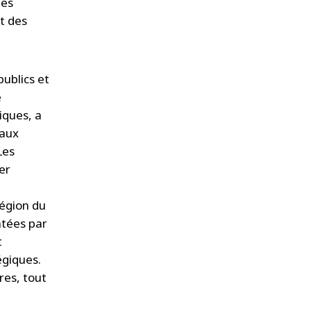
des
t des
publics et
e
iques, a
eaux
Les
er
région du
tées par
t
égiques.
res, tout