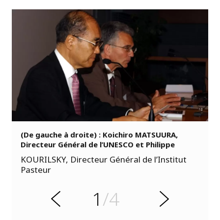
(De gauche à droite) : Koichiro MATSUURA,
t
Directeur Général de l’UNESCO et Philippe
n
e
KOURILSKY, Directeur Général de l’Institut
d
Pasteur
é
c
é
1
/4
r
S
P
u
i
v