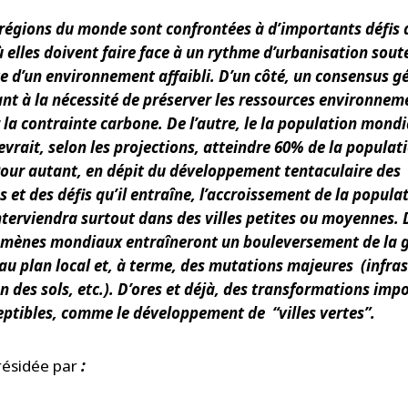
 régions du monde sont confrontées à d’importants défis 
 elles doivent faire face à un rythme d’urbanisation sou
te d’un environnement affaibli. D’un côté, un consensus g
ant à la nécessité de préserver les ressources environnem
 la contrainte carbone. De l’autre, le la population mondi
vrait, selon les projections, atteindre 60% de la populat
Pour autant, en dépit du développement tentaculaire des
et des défis qu’il entraîne, l’accroissement de la popula
nterviendra surtout dans des villes petites ou moyennes. D
mènes mondiaux entraîneront un bouleversement de la 
 au plan local et, à terme, des mutations majeures (infra
n des sols, etc.). D’ores et déjà, des transformations imp
eptibles, comme le développement de “villes vertes”.
résidée par
: