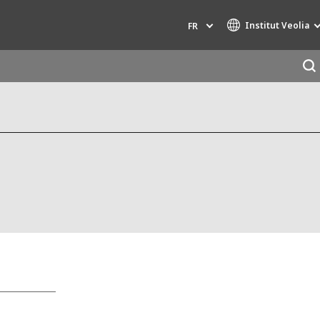
Institut Veolia
FR
Marques de spécialité
AIR QUALITY
INGÉNIERIE & CONSEIL
HAZARDOUS WASTE EUROPE
INDUSTRIES GLOBAL SOLUTIONS
NUCLEAR SOLUTIONS
OFIS
SEDE BENELUX
VEOLIA AGRICULTURE