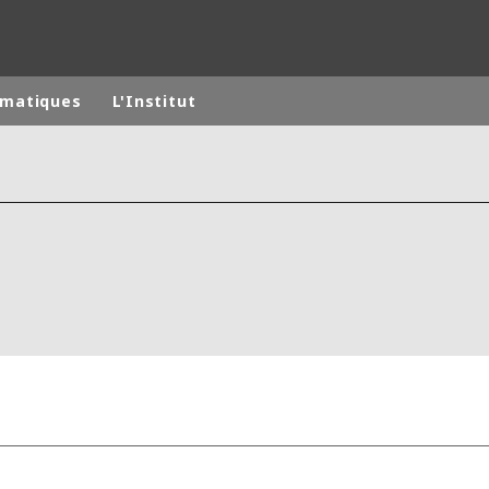
matiques
L'Institut
monde
MOYEN ORIENT
ASIE
U NORD
AUSTRALIE ET NOUVELLE ZÉLANDE
TINE
EUROPE