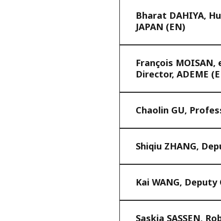
Bharat DAHIYA, Hum
JAPAN (EN)
François MOISAN, e
Director, ADEME (
Chaolin GU, Profess
Shiqiu ZHANG, Depu
Kai WANG, Deputy C
Saskia SASSEN, Rob