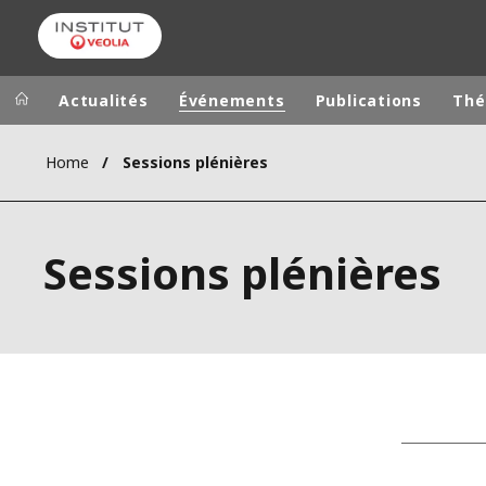
Actualités
Événements
Publications
Thé
Home
Sessions plénières
Groupe Veolia
Dans le 
AFRIQUE ET 
VEOLIA.COM
Sessions plénières
AMÉRIQUE D
CAMPUS
AMÉRIQUE LA
FONDATION
INSTITUT