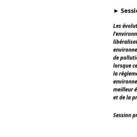
► Sessi
Les évolu
l’environ
libéralisa
environne
de polluti
lorsque c
la réglem
environne
meilleur é
et de la 
Session pr