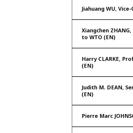
Jiahuang WU, Vice-
Xiangchen ZHANG, M
to WTO (EN)
Harry CLARKE, Prof
(EN)
Judith M. DEAN, Se
(EN)
​Pierre Marc JOHN