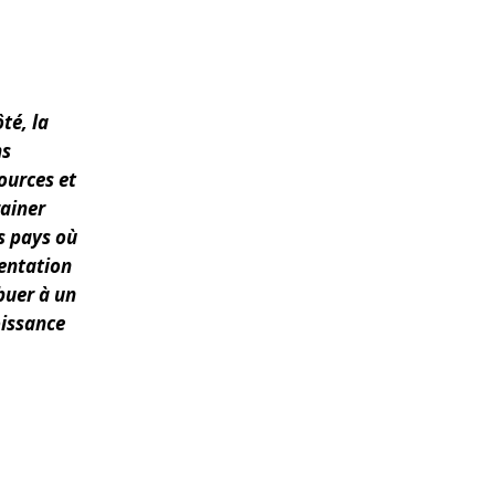
WATER TECHNOLOGIES
té, la
ns
ources et
rainer
s pays où
mentation
buer à un
oissance