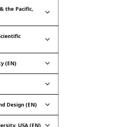
 the Pacific,
ientific
ty (EN)
nd Design (EN)
ersity, USA (EN)