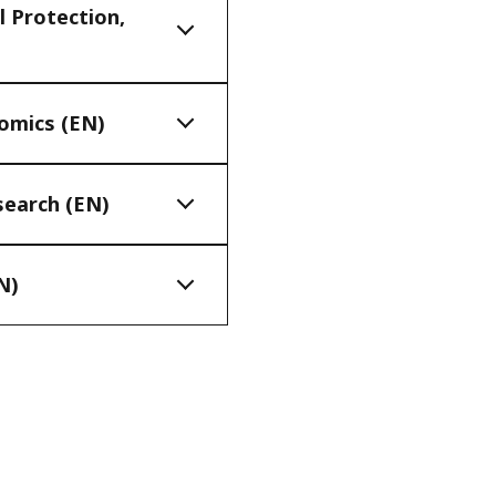
l Protection,
nomics (EN)
search (EN)
N)