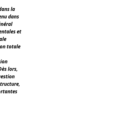
dans la
tenu dans
énéral
entales et
ale
ion totale
tion
ès lors,
gestion
structure,
ortantes