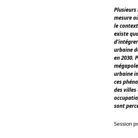
Plusieurs
mesure où
le contex
existe qu
d’intégrer
urbaine de
en 2030. 
mégapoles 
urbaine i
ces phéno
des villes
occupatio
sont perc
Session p