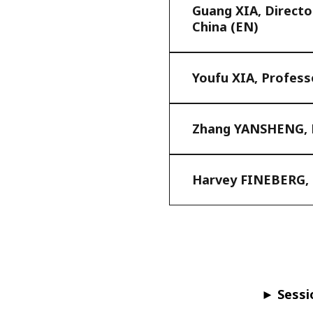
Guang XIA, Directo
China (EN)
​Youfu XIA, Profes
Zhang YANSHENG, Di
Harvey FINEBERG, P
► Sessio