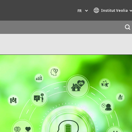
Institut Veolia
FR
Marques de spécialité
AIR QUALITY
INGÉNIERIE & CONSEIL
HAZARDOUS WASTE EUROPE
INDUSTRIES GLOBAL SOLUTIONS
NUCLEAR SOLUTIONS
OFIS
SEDE BENELUX
VEOLIA AGRICULTURE