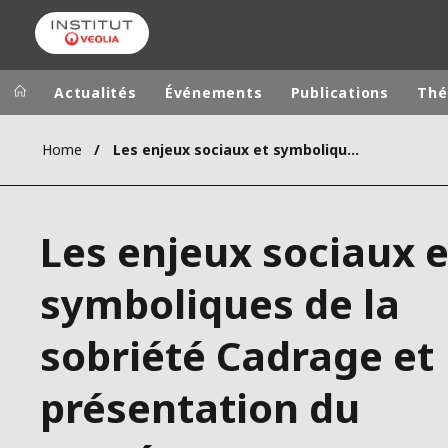
Actualités
Événements
Publications
Thé
Home
Les enjeux sociaux et symboliques de la sobriété Cadrage et présentation du numéro
Groupe Veolia
Dans le 
AFRIQUE ET 
VEOLIA.COM
Les enjeux sociaux e
AMÉRIQUE D
CAMPUS
AMÉRIQUE LA
symboliques de la
FONDATION
INSTITUT
sobriété Cadrage et
présentation du