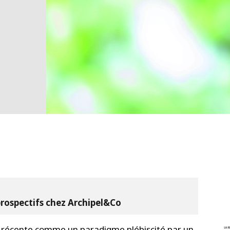
 prospectifs chez Archipel&Co
de récente comme un paradigme plébiscité par un