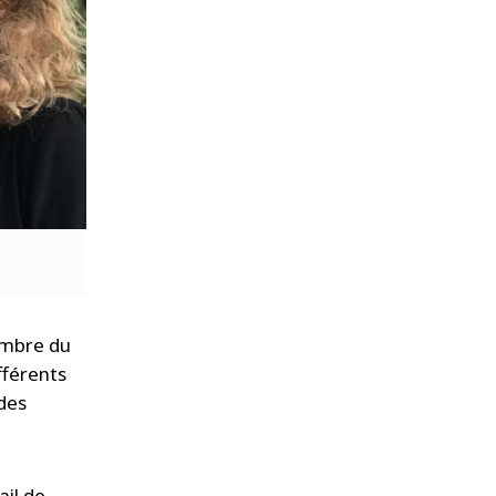
embre du
fférents
des
ail de