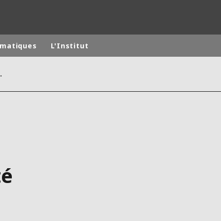
matiques
L'Institut
son comité de prospective
monde
MOYEN ORIENT
ASIE
U NORD
AUSTRALIE ET NOUVELLE ZÉLANDE
TINE
EUROPE
té