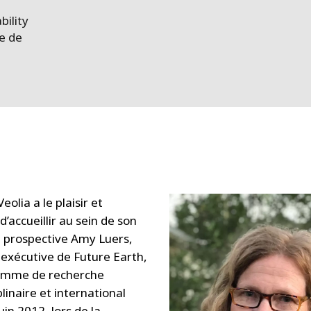
bility
ve de
Veolia a le plaisir et
d’accueillir au sein de son
 prospective Amy Luers,
e exécutive de Future Earth,
amme de recherche
plinaire et international
uin 2012, lors de la