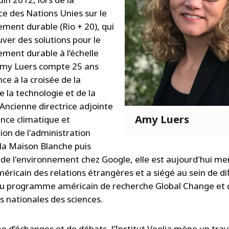
e des Nations Unies sur le
ment durable (Rio + 20), qui
uver des solutions pour le
ment durable à l’échelle
Amy Luers compte 25 ans
ce à la croisée de la
e la technologie et de la
 Ancienne directrice adjointe
Amy Luers
ience climatique et
ion de l'administration
a Maison Blanche puis
e de l'environnement chez Google, elle est aujourd'hui m
méricain des relations étrangères et a siégé au sein de di
u programme américain de recherche Global Change et 
 nationales des sciences.
e d’échanges et de débats, l’Institut Veolia mène un trav