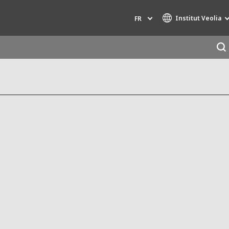
Institut Veolia
FR
Marques de spécialité
AIR QUALITY
INGÉNIERIE & CONSEIL
HAZARDOUS WASTE EUROPE
INDUSTRIES GLOBAL SOLUTIONS
NUCLEAR SOLUTIONS
OFIS
SEDE BENELUX
VEOLIA AGRICULTURE