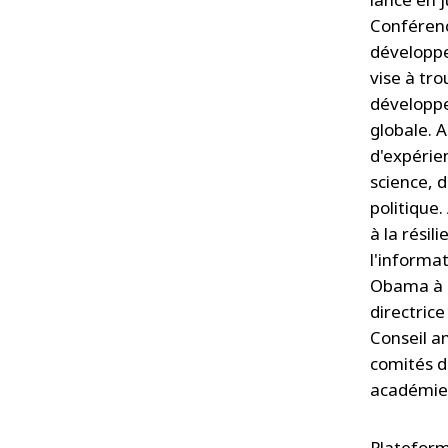
Conférenc
développe
vise à tro
développe
globale. 
d'expérien
science, d
politique.
à la résil
l'informat
Obama à l
directric
Conseil a
comités d
académies
Plateform