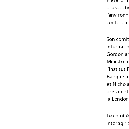
prospecti
l’environn
conférenc
Son comit
internati
Gordon an
Ministre 
l’Institu
Banque mo
et Nichol
président
la London
Le comité
interagir