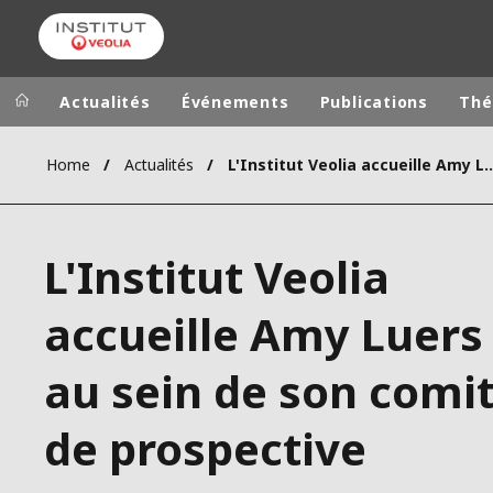
Actualités
Événements
Publications
Thé
Home
Actualités
L'Institut Veolia accueille Amy Luers au sein de 
Groupe Veolia
Dans le 
AFRIQUE ET 
VEOLIA.COM
L'Institut Veolia
AMÉRIQUE D
CAMPUS
AMÉRIQUE LA
accueille Amy Luers
FONDATION
INSTITUT
au sein de son comi
de prospective