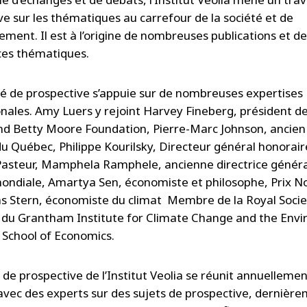
ve sur les thématiques au carrefour de la société et de
ement. Il est à l’origine de nombreuses publications et de
es thématiques.
é de prospective s’appuie sur de nombreuses expertises
onales. Amy Luers y rejoint Harvey Fineberg, président de
d Betty Moore Foundation, Pierre-Marc Johnson, ancien
du Québec, Philippe Kourilsky, Directeur général honorair
t Pasteur, Mamphela Ramphele, ancienne directrice généra
ndiale, Amartya Sen, économiste et philosophe, Prix N
as Stern, économiste du climat Membre de la Royal Socie
 du Grantham Institute for Climate Change and the Env
 School of Economics.
 de prospective de l’Institut Veolia se réunit annuelleme
 avec des experts sur des sujets de prospective, dernièr