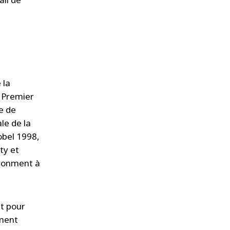
 la
 Premier
e de
le de la
obel 1998,
ty et
ironment à
nt pour
ement