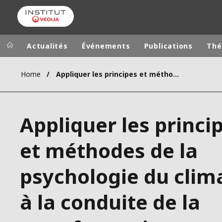
Actualités
Événements
Publications
Thé
Home
Appliquer les principes et méthodes de la psychologie du climat à la conduite de la transformation écologique
Groupe Veolia
Dans le 
AFRIQUE ET 
VEOLIA.COM
Appliquer les princi
AMÉRIQUE D
CAMPUS
AMÉRIQUE LA
et méthodes de la
FONDATION
INSTITUT
psychologie du clim
à la conduite de la