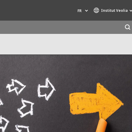
Institut Veolia
FR
Marques de spécialité
AIR QUALITY
INGÉNIERIE & CONSEIL
HAZARDOUS WASTE EUROPE
INDUSTRIES GLOBAL SOLUTIONS
NUCLEAR SOLUTIONS
OFIS
SEDE BENELUX
VEOLIA AGRICULTURE