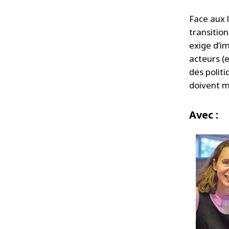
Face aux 
transitio
exige d’i
acteurs (
des politi
doivent m
Avec :