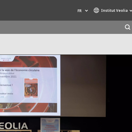
Institut Veolia
FR
Marques de spécialité
AIR QUALITY
INGÉNIERIE & CONSEIL
HAZARDOUS WASTE EUROPE
INDUSTRIES GLOBAL SOLUTIONS
NUCLEAR SOLUTIONS
OFIS
SEDE BENELUX
VEOLIA AGRICULTURE