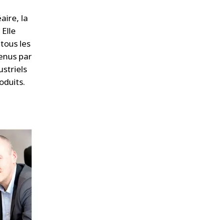
aire, la
 Elle
tous les
tenus par
ustriels
oduits.