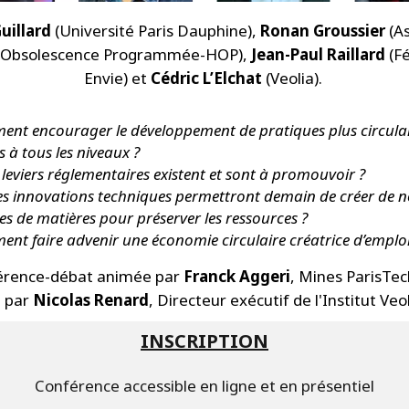
Guillard
(Université Paris Dauphine),
Ronan Groussier
(A
 l'Obsolescence Programmée-HOP),
Jean-Paul Raillard
(F
Envie) et
Cédric L’Elchat
(Veolia).
nt encourager le développement de pratiques plus circulair
s à tous les niveaux ?
 leviers réglementaires existent et sont à promouvoir ?
es innovations techniques permettront demain de créer de n
es de matières pour préserver les ressources ?
nt faire advenir une économie circulaire créatrice d’emploi
érence-débat animée par
Franck Aggeri
, Mines ParisTec
e par
Nicolas Renard
, Directeur exécutif de l'Institut Veol
INSCRIPTION
Conférence accessible en ligne et en présentiel