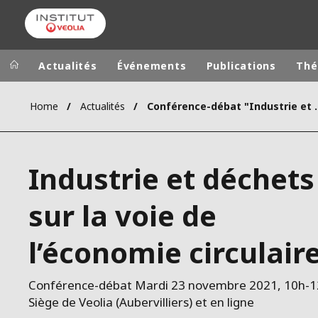
Actualités
Événements
Publications
Thé
Home
Actualités
Conférence-débat "Industrie et d
Groupe Veolia
Dans le 
AFRIQUE ET 
VEOLIA.COM
Industrie et déchets 
AMÉRIQUE D
CAMPUS
AMÉRIQUE LA
sur la voie de
FONDATION
INSTITUT
l’économie circulair
Conférence-débat Mardi 23 novembre 2021, 10h-1
Siège de Veolia (Aubervilliers) et en ligne