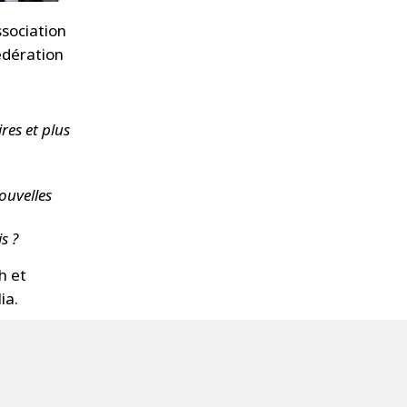
ssociation
édération
es et plus
ouvelles
s ?
h et
ia.