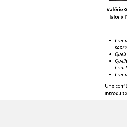
Valérie 
Halte à
Comme
sobre
Quels
Quell
boucl
Comme
Une conf
introduit